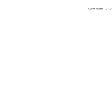
COPYRIGHT（C）20