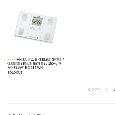
TANITA タニタ 体組成計(体重計/
体脂肪計) 最大計量(秤量)：150kg 立
かけ収納可 BC-314-WH
SOLDOUT
前のページ