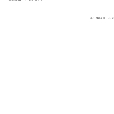
COPYRIGHT（C）20