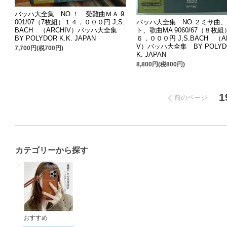
バッハ大全集 NO.！ 受難曲ＭＡ 9
001/07（7枚組）１４，０００円 J,S.
バッハ大全集 NO.２ミサ曲
BACH （ARCHIV）バッハ大全集
ト、歌曲MA 9060/67（８枚
BY POLYDOR K.K. JAPAN
６，０００円 J,S.BACH （A
V）バッハ大全集 BY POLYDO
7,700円(税700円)
K. JAPAN
8,800円(税800円)
1
前のページ
カテゴリーから探す
おすすめ