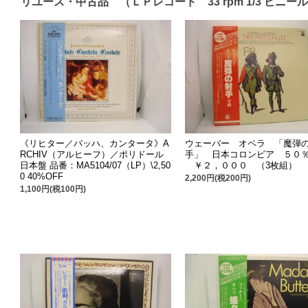
リユース・中古品 （ＬＰレコード 33 rpm 1/3 ビニー
《リヒター／バッハ、カンタータ》A
ウェーバー オペラ 「魔弾
RCHIV（アルヒーフ）／ポリドール
手」 日本コロンビア ５０％
日本盤 品番：MA5104/07（LP）\2,50
￥２，０００ （3枚組）
0 40%OFF
2,200円(税200円)
1,100円(税100円)