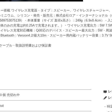
スピーカー搭載 ワイヤレス充電器・タイプ：スピーカー、ワイヤレスチャージャ
ニウム、シリコン・発売・販売元：株式会社ロア・インターナショナル（support@roa
589753075139）・本体重量（サイズ 直径x高さ）：249g（6.9x8.4cm）・入力
の充電は約0.25Aで充電されます。）・ワイヤレス充電出力：5W 7.5W 10
ヤレス充電対応機種：Qi対応のデバイス・スピーカー最大出力：5W・周波数帯域：
P・Bluetooth：Version4.2/最大10m・スピーカー用内蔵バッテリー容量：3.
Cケーブル・取扱説明書および保証書
レ
０個 売切れ中
レ
out
特