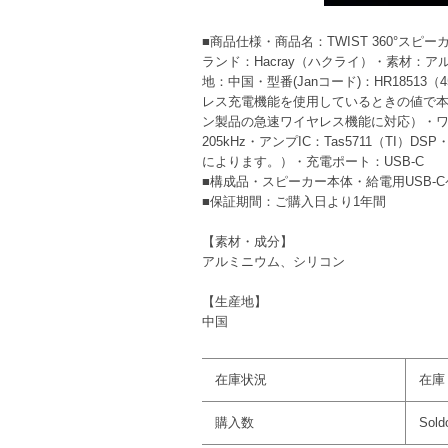
■商品仕様・商品名：TWIST 360°
ランド：Hacray（ハクライ）・素材：アルミ
地：中国・型番(Janコード)：HR18513（4
レス充電機能を使用しているときの値で本体のみ
ン製品の急速ワイヤレス機能に対応）・ワイ
205kHz・アンプIC：Tas5711（TI）DS
によります。）・充電ポート：USB-C
■構成品・スピーカー本体・給電用USB-
■保証期間：ご購入日より1年間
【素材・成分】
アルミニウム、シリコン
【生産地】
中国
在庫状況
在庫
購入数
Sold